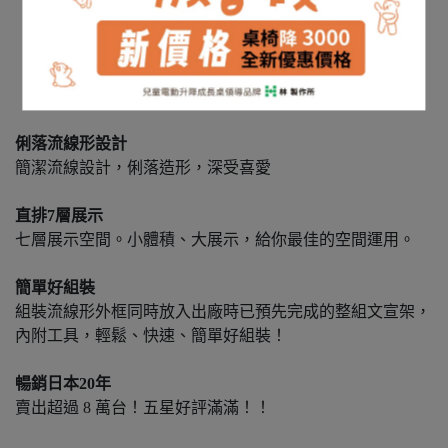
俐落流線形設計
簡潔流線設計，俐落造形，深受喜愛
直排7層展示
七層展示空間。小體積、大展示，給你最佳的空間運用。
簡單好組裝
組裝流線形外框同時放入出廠時已預先完成的整組文宣架，
內附工具，輕鬆、快速、簡單好組裝！
暢銷日本20年
賣出超過 8 萬台！五星好評滿滿！！