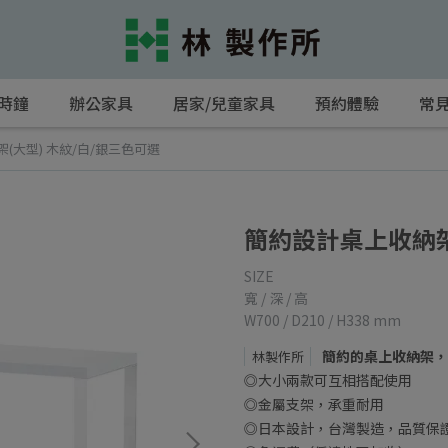
 時鐘
辦公家具
居家/兒童家具
預約體驗
常
(大型) 木紋/白/銀三色可選
簡約設計桌上收納架
SIZE
寬 / 深 / 高
W700 / D210 / H338 mm
簡約的桌上收納架，
林製作所
◎大小兩款可互相搭配使用
◎金屬支架，承重耐用
◎日本設計，台灣製造，品質保