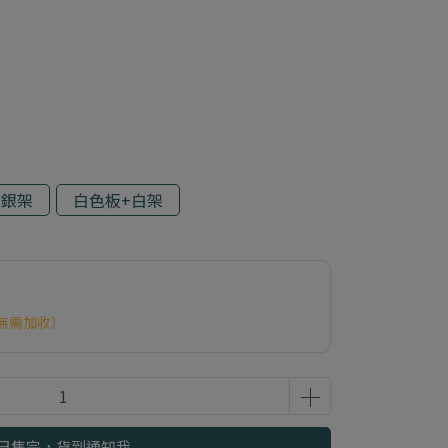
+銀架
白色板+白架
無需加收）
已售完，貨到通知我