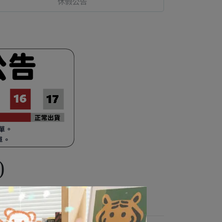
休假公告
)
◎免運費（偏遠地區加收）