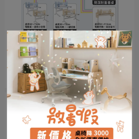
sales | 2023-11-13
電動兒童成長桌該選哪一款？
✨電動兒童成長桌第一品牌｜日本林製作所✨ 根據身高、
站坐需求、桌面大小來挑⋯
閱讀更多 ->